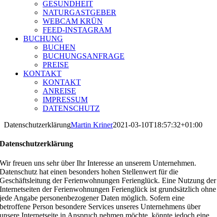
GESUNDHEIT
NATURGASTGEBER
WEBCAM KRÜN
FEED-INSTAGRAM
BUCHUNG
BUCHEN
BUCHUNGSANFRAGE
PREISE
KONTAKT
KONTAKT
ANREISE
IMPRESSUM
DATENSCHUTZ
Datenschutzerklärung
Martin Kriner
2021-03-10T18:57:32+01:00
Datenschutzerklärung
Wir freuen uns sehr über Ihr Interesse an unserem Unternehmen.
Datenschutz hat einen besonders hohen Stellenwert für die
Geschäftsleitung der Ferienwohnungen Ferienglück. Eine Nutzung der
Internetseiten der Ferienwohnungen Ferienglück ist grundsätzlich ohne
jede Angabe personenbezogener Daten möglich. Sofern eine
betroffene Person besondere Services unseres Unternehmens über
unsere Internetseite in Anspruch nehmen möchte, könnte jedoch eine