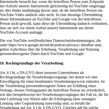
Internetseite besucht hat, wenn die betroffene Person zum Zeitpunkt
des Aufrufs unserer Internetseite gleichzeitig bei YouTube eingeloggt
ist; dies findet unabhängig davon statt, ob die betroffene Person ein
YouTube-Video anklickt oder nicht. Ist eine derartige Übermittlung
dieser Informationen an YouTube und Google von der betroffenen
Person nicht gewollt, kann diese die Übermittlung dadurch verhindern,
dass sie sich vor einem Aufruf unserer Internetseite aus ihrem
YouTube-Account ausloggt.
Die von YouTube veröffentlichten Datenschutzbestimmungen, die
unter https://www.google.de/intl/de/policies/privacy/ abrufbar sind,
geben Aufschluss über die Erhebung, Verarbeitung und Nutzung
personenbezogener Daten durch YouTube und Google.
10. Rechtsgrundlage der Verarbeitung
Art. 6 I lit. a DS-GVO dient unserem Unternehmen als
Rechtsgrundlage für Verarbeitungsvorgänge, bei denen wir eine
Einwilligung für einen bestimmten Verarbeitungszweck einholen. Ist
die Verarbeitung personenbezogener Daten zur Erfüllung eines
Vertrags, dessen Vertragspartei die betroffene Person ist, erforderlich,
wie dies beispielsweise bei Verarbeitungsvorgängen der Fall ist, die für
eine Lieferung von Waren oder die Erbringung einer sonstigen
Leistung oder Gegenleistung notwendig sind, so beruht die
Verarbeitung auf Art. 6 I lit. b DS-GVO. Gleiches gilt für solche