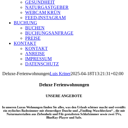
GESUNDHEIT
NATURGASTGEBER
WEBCAM KRÜN
FEED-INSTAGRAM
BUCHUNG
BUCHEN
BUCHUNGSANFRAGE
PREISE
KONTAKT
KONTAKT
ANREISE
IMPRESSUM
DATENSCHUTZ
Deluxe-Ferienwohnungen
Luis Kriner
2025-04-18T13:21:31+02:00
Deluxe Ferienwohnungen
UNSERE ANGEBOTE
In unseren Luxus Wohnungen finden Sie alles, was den Urlaub schöner macht und versüßt:
ein stylisches Badezimmer mit ebenerdiger Dusche und „Findling-Waschbecken“ , die mit
Naturmaterialien aus Zirbenholz und Filz gestalteten Schlafzimmer sowie zwei TVs,
BlueRay-Player und Safe.