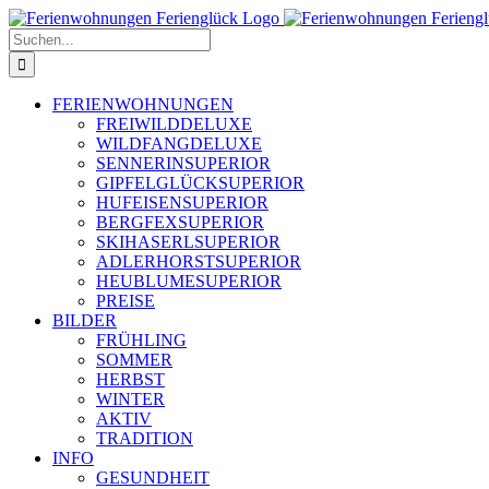
Zum
Inhalt
Suche
springen
nach:
FERIENWOHNUNGEN
FREIWILD
DELUXE
WILDFANG
DELUXE
SENNERIN
SUPERIOR
GIPFELGLÜCK
SUPERIOR
HUFEISEN
SUPERIOR
BERGFEX
SUPERIOR
SKIHASERL
SUPERIOR
ADLERHORST
SUPERIOR
HEUBLUME
SUPERIOR
PREISE
BILDER
FRÜHLING
SOMMER
HERBST
WINTER
AKTIV
TRADITION
INFO
GESUNDHEIT