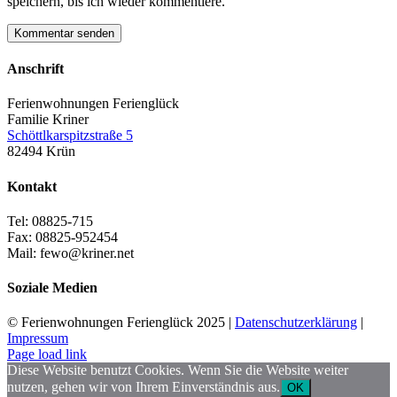
speichern, bis ich wieder kommentiere.
Anschrift
Ferienwohnungen Ferienglück
Familie Kriner
Schöttlkarspitzstraße 5
82494 Krün
Kontakt
Tel: 08825-715
Fax: 08825-952454
Mail: fewo@kriner.net
Soziale Medien
© Ferienwohnungen Ferienglück 2025 |
Datenschutzerklärung
|
Impressum
Facebook
Instagram
YouTube
Page load link
Diese Website benutzt Cookies. Wenn Sie die Website weiter
nutzen, gehen wir von Ihrem Einverständnis aus.
OK