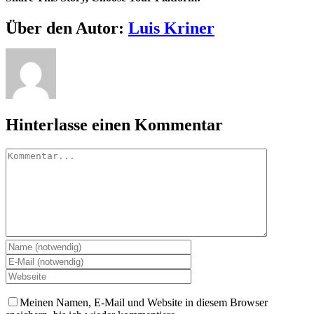
Facebook
X
Reddit
LinkedIn
WhatsApp
Tumblr
Pinterest
Vk
Xing
E-
Über den Autor:
Luis Kriner
Mail
Hinterlasse einen Kommentar
Kommentar
Meinen Namen, E-Mail und Website in diesem Browser